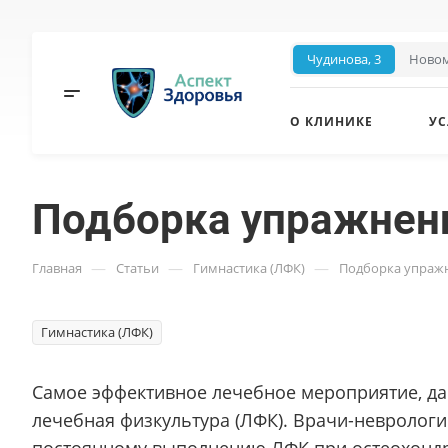
Чудинова, 3
Новом
О КЛИНИКЕ
УС
Подборка упражнен
—
—
—
Главная
Статьи
Гимнастика (ЛФК)
Подборка упраж
Гимнастика (ЛФК)
Самое эффективное лечебное мероприятие, д
лечебная физкультура (ЛФК). Врачи-невролог