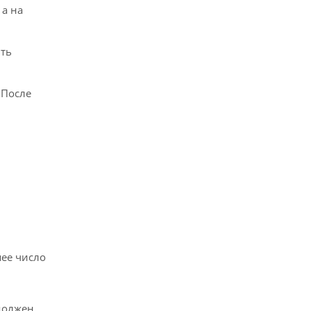
 а на
ить
 После
ее число
 должен