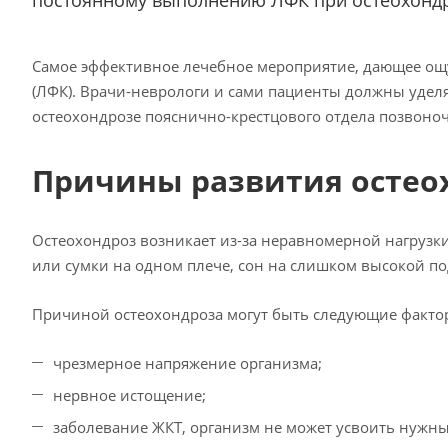
постоянному выполнению ЛФК при остеохондр
Самое эффективное лечебное мероприятие, дающее ощу
(ЛФК). Врачи-неврологи и сами пациенты должны уде
остеохондрозе пояснично-крестцового отдела позвоно
Причины развития остео
Остеохондроз возникает из-за неравномерной нагруз
или сумки на одном плече, сон на слишком высокой под
Причиной остеохондроза могут быть следующие факто
чрезмерное напряжение организма;
нервное истощение;
заболевание ЖКТ, организм не может усвоить нужны