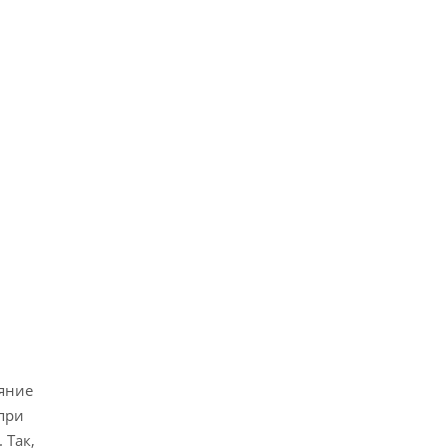
ояние
при
 Так,