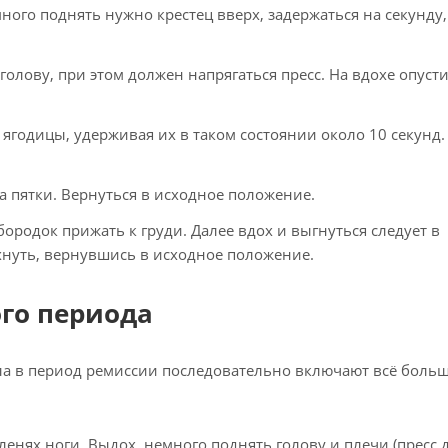
много поднять нужно крестец вверх, задержаться на секунду,
олову, при этом должен напрягаться пресс. На вдохе опуст
ягодицы, удерживая их в таком состоянии около 10 секунд.
а пятки. Вернуться в исходное положение.
ородок прижать к груди. Далее вдох и выгнуться следует в
хнуть, вернувшись в исходное положение.
го периода
а в период ремиссии последовательно включают всё больш
коленях ноги. Выдох, немного поднять голову и плечи (пресс