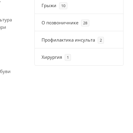
.
Грыжи
10
ьтура
О позвоничнике
28
при
Профилактика инсульта
2
Хирургия
1
обуви