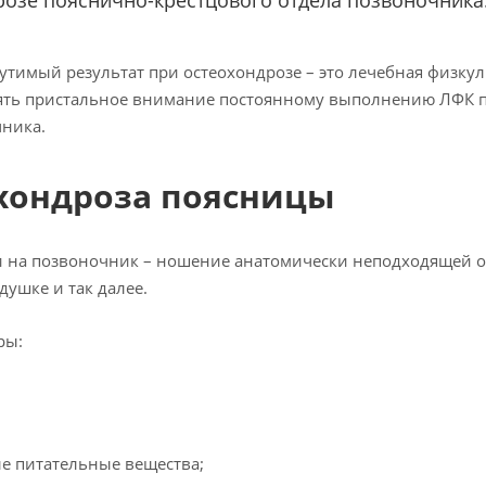
озе пояснично-крестцового отдела позвоночника
тимый результат при остеохондрозе – это лечебная физкул
лять пристальное внимание постоянному выполнению ЛФК 
чника.
хондроза поясницы
ки на позвоночник – ношение анатомически неподходящей 
ушке и так далее.
ры:
е питательные вещества;