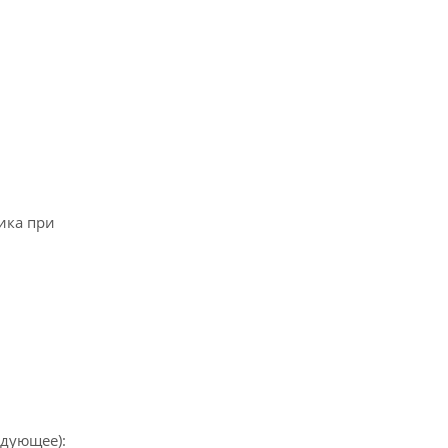
ика при
едующее):