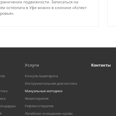
граничении подвижности. Записаться на
ём остеопата в Уфе можно в клинике «Аспект
ровья».
Услуги
Контакты
тов
Консультация врача
Инструментальная диагностика
тика
Мануальные методики
тика
Физиотерапия
процедуры
Рефлексотерапия
е
Лечебное «очищение» крови