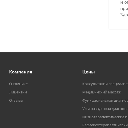
и о
при
Здо
Компания
Цены
О клинике
Консультации специалис
Лицензии
Медицинский массаж
Отзывы
Функциональная диагнос
Ультразвуковая диагнос
Физиотерапевтические 
Рефлексотерапевтически