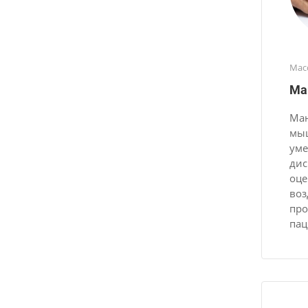
Мас
Ма
Ман
мыш
уме
дис
оце
воз
про
пац