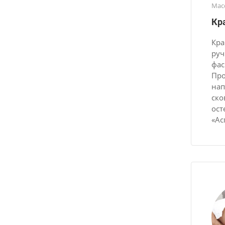
Мас
Кр
Кра
руч
фас
Про
нап
ско
ост
«Ас