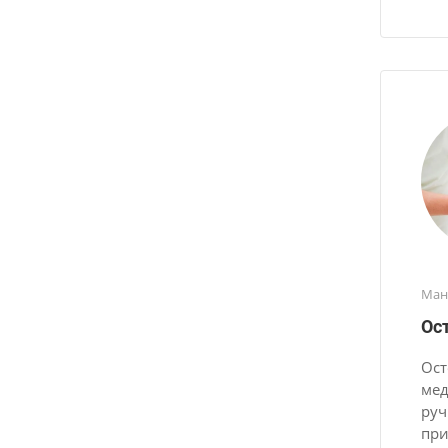
Ман
Ос
Ост
мед
руч
при