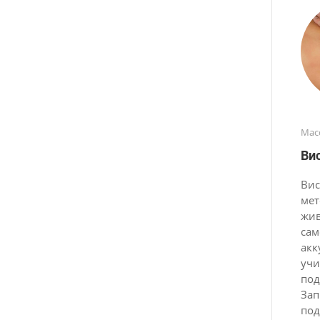
Мас
Ви
Вис
мет
жив
сам
акк
учи
под
Зап
под