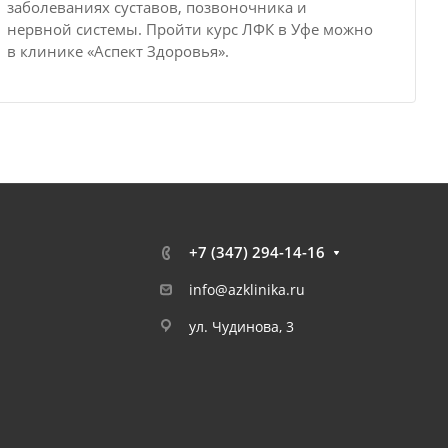
заболеваниях суставов, позвоночника и
нервной системы. Пройти курс ЛФК в Уфе можно
в клинике «Аспект Здоровья».
+7 (347) 294-14-16
info@azklinika.ru
ул. Чудинова, 3