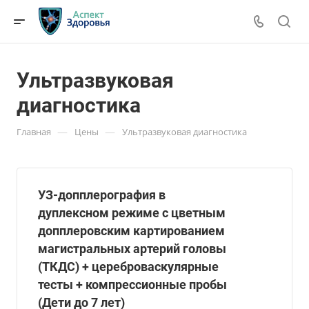
Ультразвуковая
диагностика
—
—
Главная
Цены
Ультразвуковая диагностика
УЗ-допплерография в
дуплексном режиме c цветным
допплеровским картированием
магистральных артерий головы
(ТКДС) + цереброваскулярные
тесты + компрессионные пробы
(Дети до 7 лет)