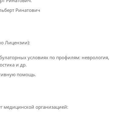
рт Ринатович.
льберт Ринатович
о Лицензии):
улаторных условиях по профилям: неврология,
остика и др.
ативную помощь.
уг медицинской организацией: