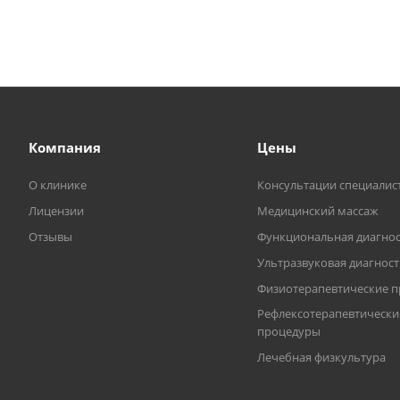
Компания
Цены
О клинике
Консультации специалис
Лицензии
Медицинский массаж
Отзывы
Функциональная диагнос
Ультразвуковая диагнос
Физиотерапевтические 
Рефлексотерапевтически
процедуры
Лечебная физкультура