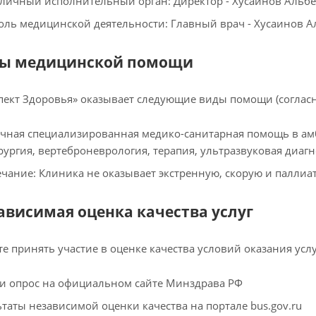
личный исполнительный орган: Директор - Хусаинов Альбе
оль медицинской деятельности: Главный врач - Хусаинов А
ды медицинской помощи
ект Здоровья» оказывает следующие виды помощи (согласн
чная специализированная медико-санитарная помощь в амб
ургия, вертеброневрология, терапия, ультразвуковая диагн
чание: Клиника не оказывает экстренную, скорую и палли
зависимая оценка качества услуг
е принять участие в оценке качества условий оказания усл
и опрос на официальном сайте Минздрава РФ
ьтаты независимой оценки качества на портале bus.gov.ru