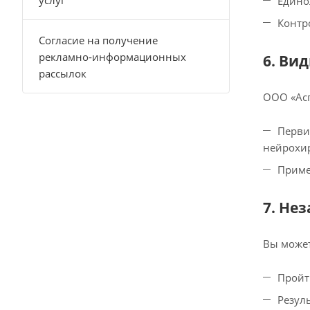
услуг
Едино
Контр
Согласие на получение
рекламно‑информационных
6. Ви
рассылок
ООО «Асп
Перви
нейрохир
Приме
7. Не
Вы может
Пройт
Резул