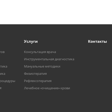
Услуги
Контакты
тов
Консультация врача
Инструментальная диагностика
тика
Мануальные методики
тика
Физиотерапия
процедуры
Рефлексотерапия
е
Лечебное «очищение» крови