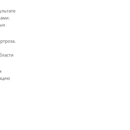
ультате
ками.
рых
ртроза.
бласти
м
сацию