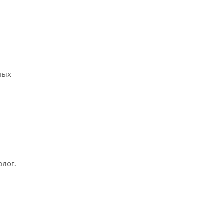
ных
лог.