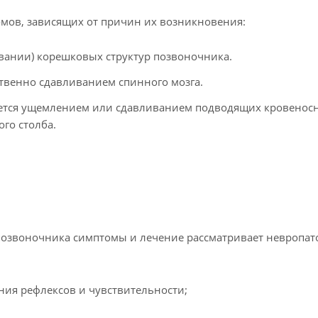
мов, зависящих от причин их возникновения:
вании) корешковых структур позвоночника.
твенно сдавливанием спинного мозга.
ется ущемлением или сдавливанием подводящих кровенос
го столба.
озвоночника симптомы и лечение рассматривает невропато
ния рефлексов и чувствительности;