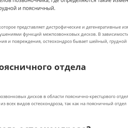
елов позвоночника, где определяются такие изме
рудной и поясничный.
 которое представляет дистрофические и дегенеративные и
рушениями функций межпозвонковых дисков. В зависимости
ения и повреждения, остеохондроз бывает шейный, грудной
поясничного отдела
озвонковых дисков в области пояснично-крестцового отде
з всех видов остеохондроза, так как на поясничный отдел