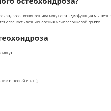
ного остеохондроза?
охондроза позвоночника могут стать дисфункция мышечно
ется опасность возникновения межпозвонковой грыжи.
теохондроза
 могут:
е тяжестей и т. п.);