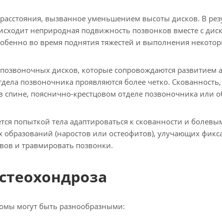
расстояния, вызванное уменьшением высоты дисков. В рез
оисходит неприродная подвижность позвонков вместе с дис
собенно во время поднятия тяжестей и выполнения некото
жпозвоночных дисков, которые сопровождаются развитием а
тдела позвоночника проявляются более четко. Скованность,
в спине, пояснично-крестцовом отделе позвоночника или о
ется попыткой тела адаптироваться к скованности и болевы
образований (наростов или остеофитов), улучающих фик
вов и травмировать позвонки.
стеохондроза
омы могут быть разнообразными: