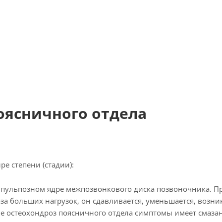
оясничного отдела
е степени (стадии):
 пульпозном ядре межпозвонкового диска позвоночника. П
а больших нагрузок, он сдавливается, уменьшается, возни
е остеохондроз поясничного отдела симптомы имеет смаза