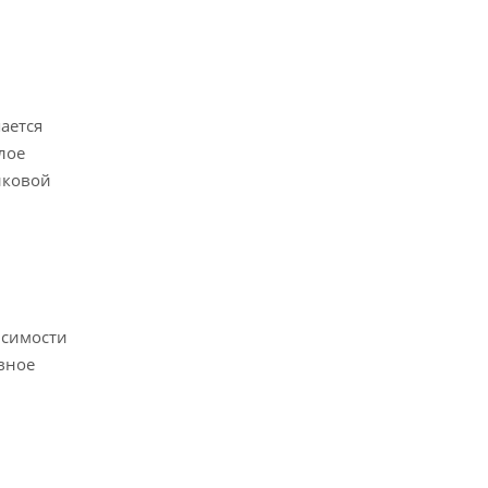
ается
лое
нковой
исимости
рвное