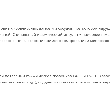
овных кровеносных артерий и сосудов, при котором наруш
каней. Спинальный ишемический инсульт − наиболее тяже
 позвоночника, осложнившимся формированием межпозво
и появлении грыжи дисков позвонков L4-L5 и L5-S1. В зав
 фораминальная и др.), поддается поражению то или иное не