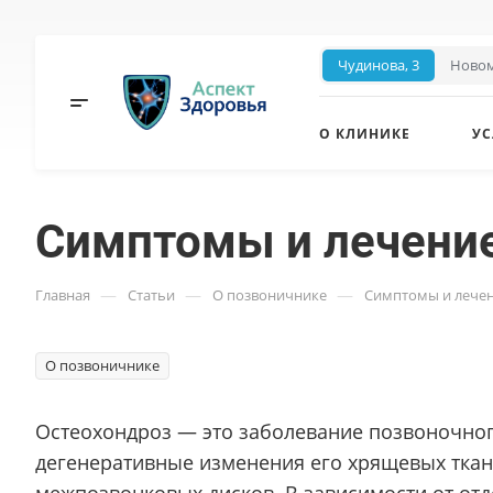
Чудинова, 3
Новом
О КЛИНИКЕ
УС
Симптомы и лечение
—
—
—
Главная
Статьи
О позвоничнике
Симптомы и лечен
О позвоничнике
Остеохондроз — это заболевание позвоночного
дегенеративные изменения его хрящевых тка