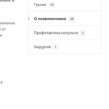
нения и
Грыжи
10
О позвоничнике
28
зменения
 от
Профилактика инсульта
2
 и
Хирургия
1
ла