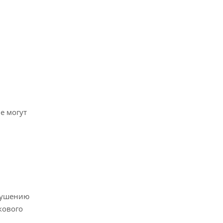
е могут
зрушению
кового