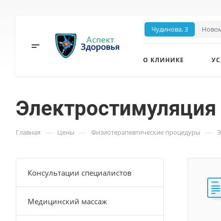
Чудинова, 3
Новом
О КЛИНИКЕ
УС
Электростимуляция 
—
—
—
Главная
Цены
Физиотерапевтические процедуры
Э
Консультации специалистов
Медицинский массаж