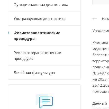
Функциональная диагностика
Ультразвуковая диагностика
Наз
Уважаемы
Физиотерапевтические
процедуры
Клиника 
медицин
Рефлексотерапевтические
бесплат
процедуры
террито
поликлин
Лечебная физкультура
№ 2497 о
на 2023 
26.12.2
помощи в
Данный 