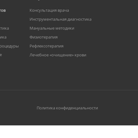
тов
Консультация врача
Инструментальная диагностика
тика
Мануальные методики
тика
Физиотерапия
процедуры
Рефлексотерапия
е
Лечебное «очищение» крови
Политика конфиденциальности