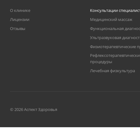
О клинике
Консультации специалис
Лицензии
Медицинский массаж
Отзывы
Функциональная диагнос
Ультразвуковая диагнос
Физиотерапевтические 
Рефлексотерапевтически
процедуры
Лечебная физкультура
© 2026 Аспект Здоровья